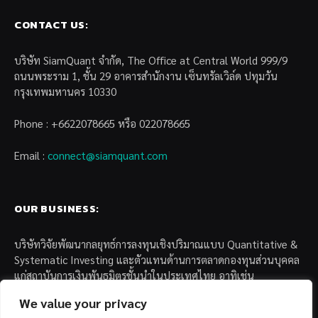
CONTACT US:
บริษัท SiamQuant จำกัด, The Office at Central World 999/9
ถนนพระราม 1, ชั้น 29 อาคารสำนักงาน เซ็นทรัลเวิล์ด ปทุมวัน
กรุงเทพมหานคร 10330
Phone : +6622078665 หรือ 022078665
Email :
connect@siamquant.com
OUR BUSINESS:
บริษัทวิจัยพัฒนากลยุทธ์การลงทุนเชิงปริมาณแบบ Quantitative &
Systematic Investing และตัวแทนด้านการตลาดกองทุนส่วนบุคคล
แก่สถาบันการเงินพันธมิตรชั้นนำในประเทศไทย อาทิเช่น
We value your privacy
– บล. กรุงไทย เอ็กซ์สปริง จำกัด