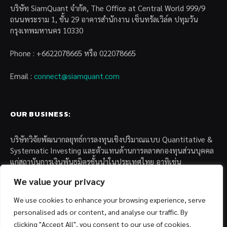
บริษัท SiamQuant จำกัด, The Office at Central World 999/9
ถนนพระราม 1, ชั้น 29 อาคารสำนักงาน เซ็นทรัลเวิล์ด ปทุมวัน
กรุงเทพมหานคร 10330
Phone : +6622078665 หรือ 022078665
Email :
connect@siamquant.com
OUR BUSINESS:
บริษัทวิจัยพัฒนากลยุทธ์การลงทุนเชิงปริมาณแบบ Quantitative &
Systematic Investing และตัวแทนด้านการตลาดกองทุนส่วนบุคคล
แก่สถาบันการเงินพันธมิตรชั้นนำในประเทศไทย อาทิเช่น
We value your privacy
– บล. กรุงไทย เอ็กซ์สปริง จำกัด
– บล. ฟิลลิป (ประเทศไทย) จำกัด (มหาชน)
We use cookies to enhance your browsing experience, serve
– บล. บียอนด์ จำกัด (มหาชน)
personalised ads or content, and analyse our traffic. By
clicking "Accept All", you consent to our use of cookies.