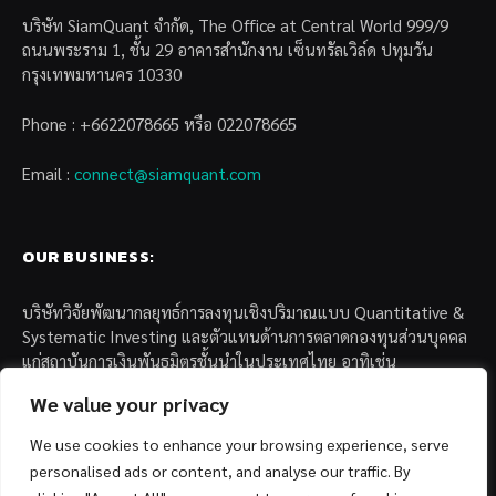
บริษัท SiamQuant จำกัด, The Office at Central World 999/9
ถนนพระราม 1, ชั้น 29 อาคารสำนักงาน เซ็นทรัลเวิล์ด ปทุมวัน
กรุงเทพมหานคร 10330
Phone : +6622078665 หรือ 022078665
Email :
connect@siamquant.com
OUR BUSINESS:
บริษัทวิจัยพัฒนากลยุทธ์การลงทุนเชิงปริมาณแบบ Quantitative &
Systematic Investing และตัวแทนด้านการตลาดกองทุนส่วนบุคคล
แก่สถาบันการเงินพันธมิตรชั้นนำในประเทศไทย อาทิเช่น
We value your privacy
– บล. กรุงไทย เอ็กซ์สปริง จำกัด
– บล. ฟิลลิป (ประเทศไทย) จำกัด (มหาชน)
We use cookies to enhance your browsing experience, serve
– บล. บียอนด์ จำกัด (มหาชน)
personalised ads or content, and analyse our traffic. By