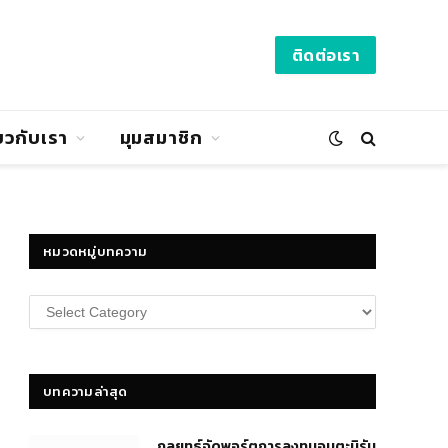
ติดต่อเรา
่ยวกับเรา
มุมสมาชิก
หมวดหมู่บทความ
หมวด
หมู่
บทความ
บทความล่าสุด
กลยุทธ์​จัดพอร์ตการลงทุนอมตะนิรัน