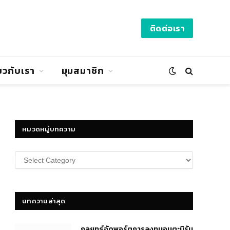
ติดต่อเรา
่ยวกับเรา
มุมสมาชิก
หมวดหมู่บทความ
หมวด
หมู่
บทความ
บทความล่าสุด
กลยุทธ์​จัดพอร์ตการลงทุนอมตะนิรัน