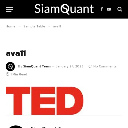
Facebook
YouTube
Home
Sample Table
ava11
»
»
ava11
By
SiamQuant Team
January 24, 2023
No Comments
1 Min Read