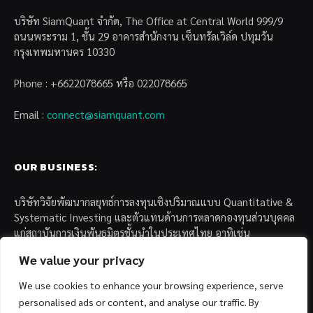
บริษัท SiamQuant จำกัด, The Office at Central World 999/9
ถนนพระราม 1, ชั้น 29 อาคารสำนักงาน เซ็นทรัลเวิล์ด ปทุมวัน
กรุงเทพมหานคร 10330
Phone : +6622078665 หรือ 022078665
Email :
connect@siamquant.com
OUR BUSINESS:
บริษัทวิจัยพัฒนากลยุทธ์การลงทุนเชิงปริมาณแบบ Quantitative &
Systematic Investing และตัวแทนด้านการตลาดกองทุนส่วนบุคคล
แก่สถาบันการเงินพันธมิตรชั้นนำในประเทศไทย อาทิเช่น
We value your privacy
– บล. กรุงไทย เอ็กซ์สปริง จำกัด
– บล. ฟิลลิป (ประเทศไทย) จำกัด (มหาชน)
We use cookies to enhance your browsing experience, serve
– บล. บียอนด์ จำกัด (มหาชน)
personalised ads or content, and analyse our traffic. By