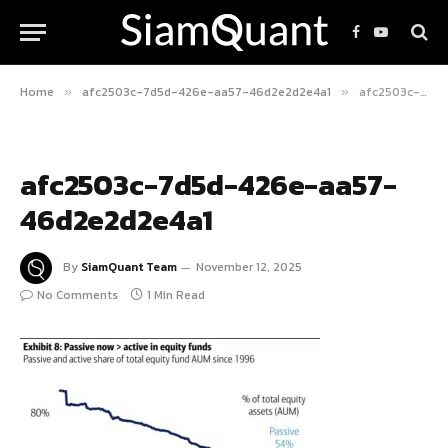
Facebook
YouTube
Home
afc2503c-7d5d-426e-aa57-46d2e2d2e4a1
afc2503c-7d5d-426e-aa57-46d2e2d2e4a1
»
»
afc2503c-7d5d-426e-aa57-
46d2e2d2e4a1
By
SiamQuant Team
November 12, 2025
No Comments
1 Min Read