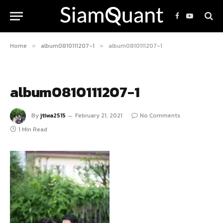
Facebook
YouTube
Home
album0810111207-1
album0810111207-1
»
»
album0810111207-1
By
jtiwa2515
February 21, 2021
No Comments
1 Min Read