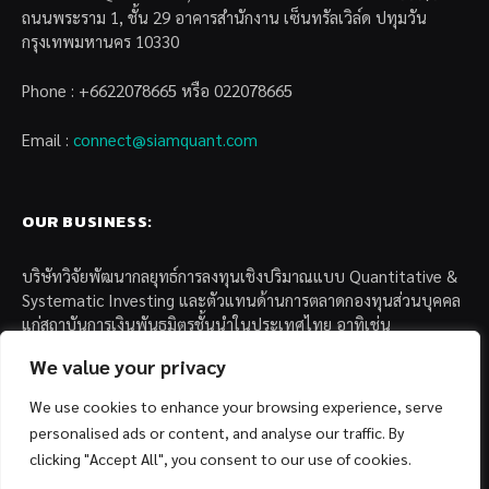
ถนนพระราม 1, ชั้น 29 อาคารสำนักงาน เซ็นทรัลเวิล์ด ปทุมวัน
กรุงเทพมหานคร 10330
Phone : +6622078665 หรือ 022078665
Email :
connect@siamquant.com
OUR BUSINESS:
บริษัทวิจัยพัฒนากลยุทธ์การลงทุนเชิงปริมาณแบบ Quantitative &
Systematic Investing และตัวแทนด้านการตลาดกองทุนส่วนบุคคล
แก่สถาบันการเงินพันธมิตรชั้นนำในประเทศไทย อาทิเช่น
We value your privacy
– บล. กรุงไทย เอ็กซ์สปริง จำกัด
– บล. ฟิลลิป (ประเทศไทย) จำกัด (มหาชน)
We use cookies to enhance your browsing experience, serve
– บล. บียอนด์ จำกัด (มหาชน)
personalised ads or content, and analyse our traffic. By
clicking "Accept All", you consent to our use of cookies.