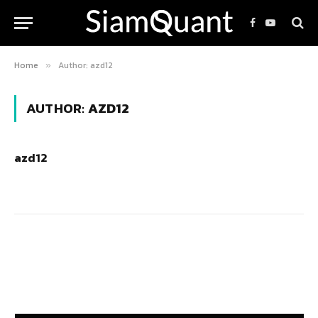
Facebook
YouTube
Home
Author: azd12
»
AUTHOR:
AZD12
azd12