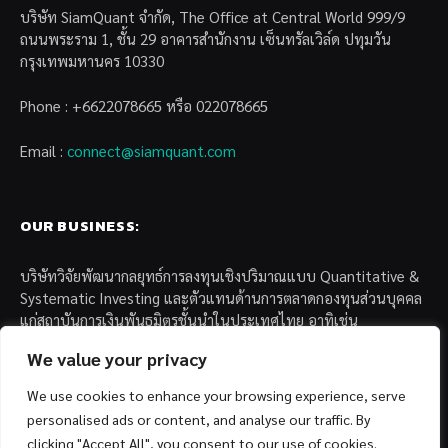
บริษัท SiamQuant จำกัด, The Office at Central World 999/9
ถนนพระราม 1, ชั้น 29 อาคารสำนักงาน เซ็นทรัลเวิล์ด ปทุมวัน
กรุงเทพมหานคร 10330
Phone : +6622078665 หรือ 022078665
Email :
connect@siamquant.com
OUR BUSINESS:
บริษัทวิจัยพัฒนากลยุทธ์การลงทุนเชิงปริมาณแบบ Quantitative &
Systematic Investing และตัวแทนด้านการตลาดกองทุนส่วนบุคคล
แก่สถาบันการเงินพันธมิตรชั้นนำในประเทศไทย อาทิเช่น
We value your privacy
– บล. กรุงไทย เอ็กซ์สปริง จำกัด
– บล. ฟิลลิป (ประเทศไทย) จำกัด (มหาชน)
We use cookies to enhance your browsing experience, serve
– บล. บียอนด์ จำกัด (มหาชน)
personalised ads or content, and analyse our traffic. By
clicking "Accept All", you consent to our use of cookies.