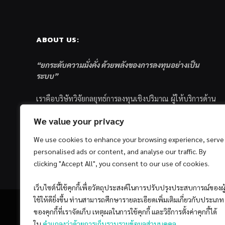
ABOUT US:
“ยกระดับความมั่งคั่ง ด้วยพลังของการลงทุนอย่างเป็น
ระบบ”
เราคือบริษัทวิจัยกลยุทธ์การลงทุนเชิงปริมาณ ผู้ให้บริการด้าน
การลงทุนอย่างเป็นระบบ และตัวแทนด้านการตลาดกองทุน
We value your privacy
ส่วนบุคคล ซึ่งมีเป้าหมายที่จะช่วยเหลือให้นักลงทุนไทย
ประสบกับความสำเร็จอย่างยั่งยืนตามเป้าหมายที่ได้ตั้งเอาไว้
We use cookies to enhance your browsing experience, serve
ด้วยแนวคิดและกระบวนการลงทุนอย่างเป็นระบบแบบ
personalised ads or content, and analyse our traffic. By
Quantitative & Systematic Investing
clicking "Accept All", you consent to our use of cookies.
เว็บไซต์นี้ใช้คุกกี้เพื่อวัตถุประสงค์ในการปรับปรุงประสบการณ์ของผู
ใช้ให้ดียิ่งขึ้น ท่านสามารถศึกษารายละเอียดเพิ่มเติมเกี่ยวกับประเภท
ของคุกกี้ที่เราจัดเก็บ เหตุผลในการใช้คุกกี้ และวิธีการตั้งค่าคุกกี้ได้
ใน
คำแถลงว่าด้วยการเก็บรวบรวมข้อมูลส่วนบุคคล