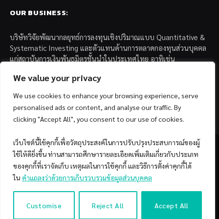
OUR BUSINESS:
บริษัทวิจัยพัฒนากลยุทธ์การลงทุนเชิงปริมาณแบบ Quantitative &
Systematic Investing และตัวแทนด้านการตลาดกองทุนส่วนบุคคล
แก่สถาบันการเงินพันธมิตรชั้นนำในประเทศไทย อาทิเช่น
We value your privacy
– บล. กรุงไทย เอ็กซ์สปริง จำกัด
– บล. ฟิลลิป (ประเทศไทย) จำกัด (มหาชน)
We use cookies to enhance your browsing experience, serve
– บล. บียอนด์ จำกัด (มหาชน)
personalised ads or content, and analyse our traffic. By
clicking "Accept All", you consent to our use of cookies.
เว็บไซต์นี้ใช้คุกกี้เพื่อวัตถุประสงค์ในการปรับปรุงประสบการณ์ของผู้
ใช้ให้ดียิ่งขึ้น ท่านสามารถศึกษารายละเอียดเพิ่มเติมเกี่ยวกับประเภท
ของคุกกี้ที่เราจัดเก็บ เหตุผลในการใช้คุกกี้ และวิธีการตั้งค่าคุกกี้ได้
Facebook
YouTube
ใน
คำแถลงว่าด้วยการเก็บรวบรวมข้อมูลส่วนบุคคล
© 2026 Copyright by SiamQuant.
Customise
Reject All
Accept All