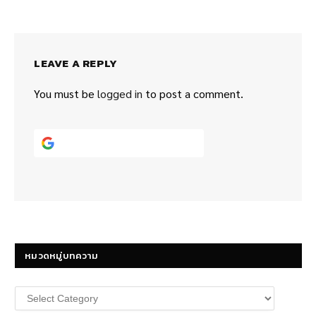
LEAVE A REPLY
You must be
logged in
to post a comment.
Continue with
Google
หมวดหมู่บทความ
หมวด
หมู่