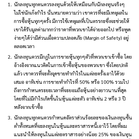
นักลงทุนทุกคนควรลงทุนด้วยให้เหมือนกับนักลงทุนจริงๆ
ไม่ใช่นักเก็งกำไร นั่นหมายความว่า เขาควรที่จะมีเหตุผลใน
การซื้อหุ้นทุกๆครั้ง มีการใช้เหตุผลที่เป็นตรรกะซึ่งจะช่วยให้
เขาได้รับมูลค่ามากกว่าราคาที่พวกเขาได้จ่ายออกไป หรือพูด
ง่ายๆได้ว่ามีส่วนเผื่อความปลอดภัย (Margin of Safety) อยู่
ตลอดเวลา
นักลงทุนควรมีกฎในการขายหุ้นทุกๆตัวที่พวกเขาเข้าซื้อ โดย
อ้างอิงจากแนวคิดในการเข้าซื้อหุ้นของพวกเขา ซึ่งโดยปกติ
แล้ว เขาควรที่จะตั้งจุดขายทำกำไรในแต่ละครั้งเอาไว้ด้วย
เสมอ อาทิเช่น การขายทำกำไรที่ 50% หรือ 100% รวมไป
ถึงการกำหนดระยะเวลาที่จะยอมถือหุ้นอย่างยาวนานที่สุด
โดยที่ไม่มีกำไรเกิดขึ้นในหุ้นแต่ละตัว อาทิเช่น 2 หรือ 3 ปี
หลังจากเข้าซื้อ
นักลงทุนทุกคนควรกำหนดอัตราส่วนร้อยละของเงินลงทุนขั้น
ต่ำทั้งหมดที่จะลงทุนในหุ้นและตราสารหนี้เอาไว้ โดยที่ผม
แนะนำให้ลงทุนในแต่ละตราสารอย่างน้อย 25% ของเงินทุน