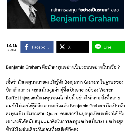
14.1k
Facebook
X
Line
SHARES
Benjamin Graham คือนักลงทุนอย่างเป็นระบบอย่างนั้นหรือ!?
เชื่อว่านักลงทุนหลายคนมักรู้จัก Benjamin Graham ในฐานะของ
บิดาด้านการลงทุนเน้นคุณค่า ผู้ซึ่งเป็นอาจารย์ของ Warren
Buffett สุดยอดนักลงทุนของโลกใบนี้ อย่างไรก็ตาม สิ่งที่หลาย
คนยังไม่เคยได้รู้ก็คือ ความจริงแล้ว Benjamin Graham ถือเป็นนัก
ลงทุนเชิงปริมาณสาย Quant คนแรกๆในยุคบุกเบิกเลยก็ว่าได้ ซึ่ง
เขาเองก็ได้สนับสนุนแนวคิดในการลงทุนอย่างเป็นระบบอย่างสุด
ขั้วหัวใจเช่นเดียวกันก่อนที่จะเสียชีวิตลง