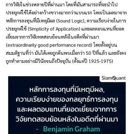
การวิจัยในช่วงหลายปีที่ผ่านมา โดยที่มันสามารถที่จะนำไป
ประยุกต์ใช้ได้อย่างกว้างขวางมากกว่าแบบแรก โดยเป็นผลมาจาก
หลักการลงทุนที่มีเหตุมีผล (Sound Logic), ความเรียบง่ายในการ
ประยุกต์ใช้ (Simplicity of Application) และผลตอบแทนที่ยอด
เยี่ยมจากการวิจัยทดสอบย้อนหลังในอดีตที่ผ่านมา
(extraordinarily good performance record) โดยตั้งอยู่บน
สมมติฐานที่ว่า มันได้เคยถูกค้นพบเมื่อกว่า 50 ปีที่แล้ว และยังคง
ถูกทำตามอย่างมีวินัยจนถึงปัจจุบัน (ตั้งแต่ปี 1925-1975)