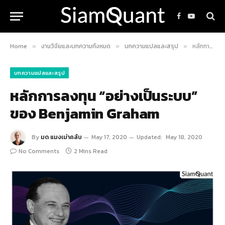
Facebook
YouTube
Home
งานวิจัยและบทความทั้งหมด
บทความแปลและสรุป
หลักการลงทุน “อย่างเป็นระบบ” ของ Benjamin Graham
»
»
»
บทความแปลและสรุป
หลักการลงทุน “อย่างเป็นระบบ”
ของ Benjamin Graham
By
มด แมงเม่าคลับ
May 17, 2020
Updated:
May 18, 2020
No Comments
2 Mins Read