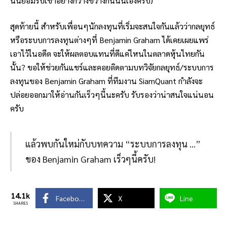
นั้นยอมรับเขาอย่างกว้างขวางกันนั่นเองครับ)
สุดท้ายนี้ สำหรับเพื่อนๆนักลงทุนที่เริ่มจะสนใจกันแล้วว่ากลยุทธ์
หรือระบบการลงทุนต่างๆที่ Benjamin Graham ได้เคยเผยแพร่
เอาไว้ในอดีต จะให้ผลตอบแทนที่ดีแค่ไหนในตลาดหุ้นไทยกัน
นั้น? ขอให้ช่วยกันแชร์และคอยติดตามบทวิจัยกลยุทธ์/ระบบการ
ลงทุนของ Benjamin Graham ที่ทีมงาน SiamQuant กำลังจะ
ปล่อยออกมาให้อ่านกันเร็วๆนี้นะครับ รับรองว่าน่าสนใจแน่นอน
ครับ
แล้วพบกันใหม่กับบทความ “ระบบการลงทุน …”
ของ Benjamin Graham เร็วๆนี้ครับ!
14.1k
Facebook
X
Line
SHARES