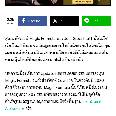
2.2k
Facebook
X
Line
SHARES
สูตรมหัศจรรย์ Magic Formula ของ Joel Greenblatt นั้นไม่ใช่
เรื่องใหม่!! ถึงแม้พวกมันถูกเผยแพร่ให้กับนักลงทุนในไทยโดยคุณ
มดแมงเม่าคลับมาเป็นเวลาหลายปีแล้ว แต่ก็ยังมีผลตอบแทนใน
ตลาดหุ้นไทยที่โดดเด่นและน่าสนใจเป็นอย่างยิ่ง
บทความนี้จะเป็นการ Update ผลการทดสอบระบบการลงทุน
Magic Formula จนถึงช่วงวิกฤติ Covid-19 ในช่วงต้นปี 2020
ด้วย ซึ่งระบบการลงทุน Magic Formula นั้นก็เป็นหนึ่งในระบบ
การลงทุนกว่า 30+ ระบบที่พวกเรารวบรวมมาให้ในชุดโค้ด
สำเร็จรูปและฐานข้อมูลราคาและปัจจัยพื้นฐาน
SiamQuant
AlphaSuite
ครับ