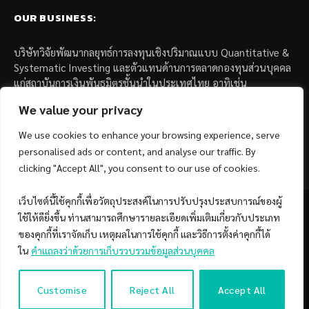
OUR BUSINESS:
บริษัทวิจัยพัฒนากลยุทธ์การลงทุนเชิงปริมาณแบบ Quantitative &
Systematic Investing และตัวแทนด้านการตลาดกองทุนส่วนบุคคล
แก่สถาบันการเงินพันธมิตรชั้นนำในประเทศไทย อาทิเช่น
We value your privacy
– บล. กรุงไทย เอ็กซ์สปริง จำกัด
– บล. ฟิลลิป (ประเทศไทย) จำกัด (มหาชน)
We use cookies to enhance your browsing experience, serve
– บล. บียอนด์ จำกัด (มหาชน)
personalised ads or content, and analyse our traffic. By
clicking "Accept All", you consent to our use of cookies.
เว็บไซต์นี้ใช้คุกกี้เพื่อวัตถุประสงค์ในการปรับปรุงประสบการณ์ของผู้
ใช้ให้ดียิ่งขึ้น ท่านสามารถศึกษารายละเอียดเพิ่มเติมเกี่ยวกับประเภท
ของคุกกี้ที่เราจัดเก็บ เหตุผลในการใช้คุกกี้ และวิธีการตั้งค่าคุกกี้ได้
Facebook
YouTube
ใน
คำแถลงว่าด้วยการเก็บรวบรวมข้อมูลส่วนบุคคล
© 2026 Copyright by SiamQuant.
Customise
Reject All
Accept All