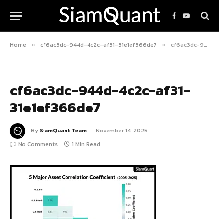
Facebook
YouTube
Home
cf6ac3dc-944d-4c2c-af31-31e1ef366de7
cf6ac3dc-944d-4c2c-af31-31e1ef366de7
»
»
cf6ac3dc-944d-4c2c-af31-
31e1ef366de7
By
SiamQuant Team
November 14, 2025
No Comments
1 Min Read