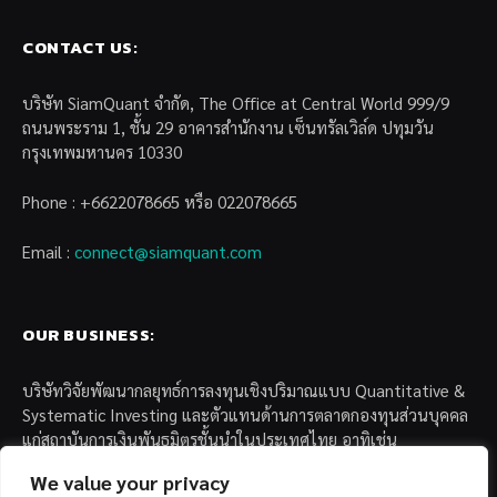
CONTACT US:
บริษัท SiamQuant จำกัด, The Office at Central World 999/9
ถนนพระราม 1, ชั้น 29 อาคารสำนักงาน เซ็นทรัลเวิล์ด ปทุมวัน
กรุงเทพมหานคร 10330
Phone : +6622078665 หรือ 022078665
Email :
connect@siamquant.com
OUR BUSINESS:
บริษัทวิจัยพัฒนากลยุทธ์การลงทุนเชิงปริมาณแบบ Quantitative &
Systematic Investing และตัวแทนด้านการตลาดกองทุนส่วนบุคคล
แก่สถาบันการเงินพันธมิตรชั้นนำในประเทศไทย อาทิเช่น
We value your privacy
– บล. กรุงไทย เอ็กซ์สปริง จำกัด