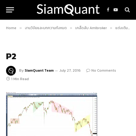
Facebook
YouTube
Home
งานวิจัยและบทความทั้งหมด
เคล็ดลับ Amibroker
แต่งเติมสีสันใน Amibroker ด้วยการเพิ่ม Layer ให้ Chart Pattern ดูชัดเจนกันดีกว่า!
»
»
»
P2
By
SiamQuant Team
July 27, 2016
No Comments
1 Min Read