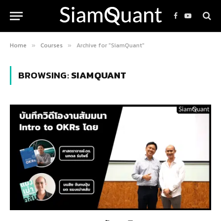
Facebook
YouTube
Home
Courses
Archive for "SiamQuant"
»
»
BROWSING:
SIAMQUANT