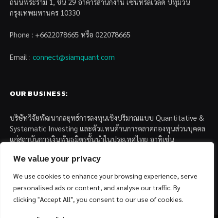
ถนนพระราม 1, ชั้น 29 อาคารสำนักงาน เซ็นทรัลเวิล์ด ปทุมวัน
กรุงเทพมหานคร 10330
Phone : +6622078665 หรือ 022078665
Email :
connect@siamquant.com
OUR BUSINESS:
บริษัทวิจัยพัฒนากลยุทธ์การลงทุนเชิงปริมาณแบบ Quantitative &
Systematic Investing และตัวแทนด้านการตลาดกองทุนส่วนบุคคล
แก่สถาบันการเงินพันธมิตรชั้นนำในประเทศไทย อาทิเช่น
We value your privacy
– บล. กรุงไทย เอ็กซ์สปริง จำกัด
– บล. ฟิลลิป (ประเทศไทย) จำกัด (มหาชน)
We use cookies to enhance your browsing experience, serve
– บล. บียอนด์ จำกัด (มหาชน)
personalised ads or content, and analyse our traffic. By
clicking "Accept All", you consent to our use of cookies.