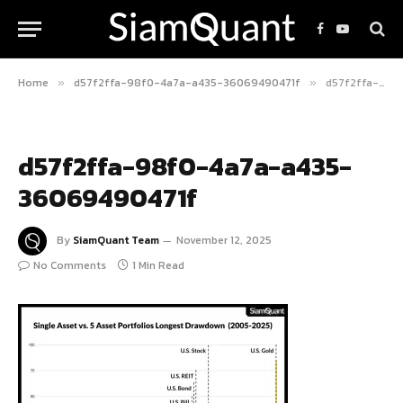
Facebook
YouTube
Home
d57f2ffa-98f0-4a7a-a435-36069490471f
d57f2ffa-98f0-4a7a-a435-36069490471f
»
»
d57f2ffa-98f0-4a7a-a435-
36069490471f
By
SiamQuant Team
November 12, 2025
No Comments
1 Min Read