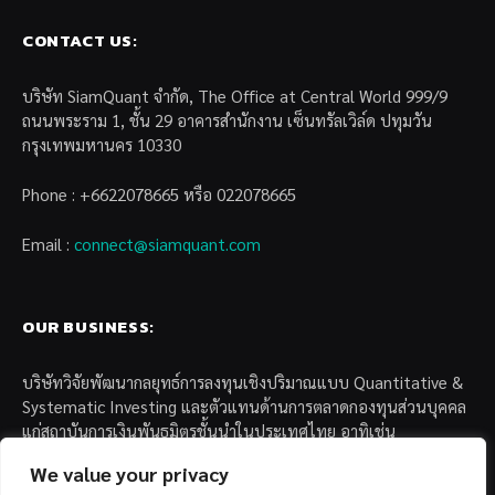
CONTACT US:
บริษัท SiamQuant จำกัด, The Office at Central World 999/9
ถนนพระราม 1, ชั้น 29 อาคารสำนักงาน เซ็นทรัลเวิล์ด ปทุมวัน
กรุงเทพมหานคร 10330
Phone : +6622078665 หรือ 022078665
Email :
connect@siamquant.com
OUR BUSINESS:
บริษัทวิจัยพัฒนากลยุทธ์การลงทุนเชิงปริมาณแบบ Quantitative &
Systematic Investing และตัวแทนด้านการตลาดกองทุนส่วนบุคคล
แก่สถาบันการเงินพันธมิตรชั้นนำในประเทศไทย อาทิเช่น
We value your privacy
– บล. กรุงไทย เอ็กซ์สปริง จำกัด