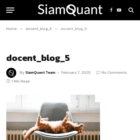
Facebook
YouTube
Home
docent_blog_5
docent_blog_5
»
»
docent_blog_5
By
SiamQuant Team
February 7, 2020
No Comments
1 Min Read