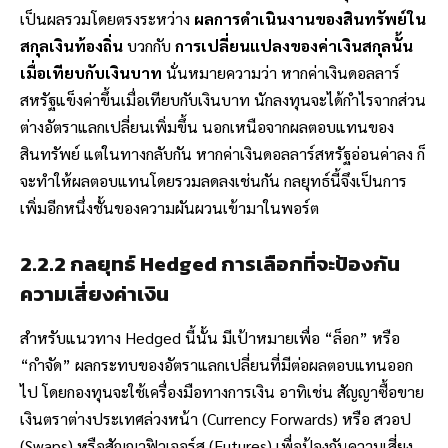
เป็นผลรวมโดยตรงระหว่าง
ผลการดำเนินงานของสินทรัพย์ใน
สกุลเงินท้องถิ่น
บวกกับ
การเปลี่ยนแปลงของค่าเงินสกุลนั้น
เมื่อเทียบกับเงินบาท
นั่นหมายความว่า หากค่าเงินดอลลาร์
สหรัฐแข็งค่าขึ้นเมื่อเทียบกับเงินบาท นักลงทุนจะได้กำไรจากส่วน
ต่างอัตราแลกเปลี่ยนเพิ่มขึ้น นอกเหนือจากผลตอบแทนของ
สินทรัพย์ แต่ในทางกลับกัน หากค่าเงินดอลลาร์สหรัฐอ่อนค่าลง ก็
จะทำให้ผลตอบแทนโดยรวมลดลงเช่นกัน กลยุทธ์นี้จึงเป็นการ
เพิ่มอีกหนึ่งชั้นของความผันผวนเข้ามาในพอร์ต
2.2.2 กลยุทธ์ Hedged การเลือกที่จะป้องกัน
ความเสี่ยงค่าเงิน
สำหรับแนวทาง Hedged นี้นั้น มีเป้าหมายเพื่อ “ล็อก” หรือ
“กำจัด” ผลกระทบของอัตราแลกเปลี่ยนที่มีต่อผลตอบแทนออก
ไป โดยกองทุนจะใช้เครื่องมือทางการเงิน อาทิเช่น สัญญาซื้อขาย
เงินตราต่างประเทศล่วงหน้า (Currency Forwards) หรือ สวอป
(Swaps) หรือสัญญาฟิวเจอร์ส (Futures) เพื่อป้องกันความเสี่ยง