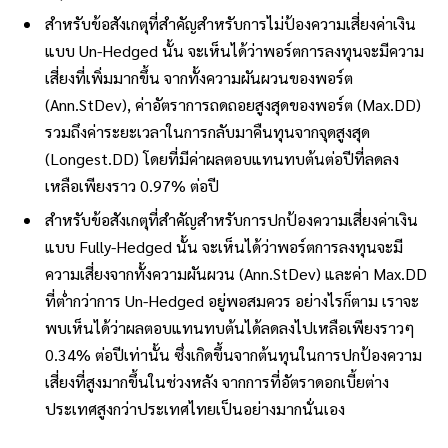
สำหรับข้อสังเกตุที่สำคัญสำหรับการไม่ป้องความเสี่ยงค่าเงิน
แบบ Un-Hedged นั้น จะเห็นได้ว่าพอร์ตการลงทุนจะมีความ
เสี่ยงที่เพิ่มมากขึ้น จากทั้งความผันผวนของพอร์ต
(Ann.StDev), ค่าอัตราการถดถอยสูงสุดของพอร์ต (Max.DD)
รวมถึงค่าระยะเวลาในการกลับมาคืนทุนจากจุดสูงสุด
(Longest.DD) โดยที่มีค่าผลตอบแทนทบต้นต่อปีที่ลดลง
เหลือเพียงราว 0.97% ต่อปี
สำหรับข้อสังเกตุที่สำคัญสำหรับการปกป้องความเสี่ยงค่าเงิน
แบบ Fully-Hedged นั้น จะเห็นได้ว่าพอร์ตการลงทุนจะมี
ความเสี่ยงจากทั้งความผันผวน (Ann.StDev) และค่า Max.DD
ที่ต่ำกว่าการ Un-Hedged อยู่พอสมควร อย่างไรก็ตาม เราจะ
พบเห็นได้ว่าผลตอบแทนทบต้นได้ลดลงไปเหลือเพียงราวๆ
0.34% ต่อปีเท่านั้น ซึ่งเกิดขึ้นจากต้นทุนในการปกป้องความ
เสี่ยงที่สูงมากขึ้นในช่วงหลัง จากการที่อัตราดอกเบี้ยต่าง
ประเทศสูงกว่าประเทศไทยเป็นอย่างมากนั่นเอง