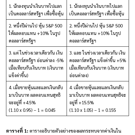
1. นักลงทุนนำเงินบาทไปแลก
1. นักลงทุนนำเงินบาทไปแลก
เป็นดอลลาร์สหรัฐฯ เพื่อซื้อหุ้น
เป็นดอลลาร์สหรัฐฯ เพื่อซื้อหุ้น
2. หนึ่งปีผ่านไป หุ้น S&P 500
2. หนึ่งปีผ่านไป หุ้น S&P 500
ให้ผลตอบแทน +10% ในรูป
ให้ผลตอบแทน +10% ในรูป
ดอลลาร์สหรัฐฯ
ดอลลาร์สหรัฐฯ
3. แต่ ในช่วงเวลาเดียวกัน เงิน
3. และ ในช่วงเวลาเดียวกัน เงิน
ดอลลาร์สหรัฐฯ อ่อนค่าลง -5%
ดอลลาร์สหรัฐฯ แข็งค่าขึ้น +5%
เมื่อเทียบกับเงินบาท (เงินบาท
เมื่อเทียบกับเงินบาท (เงินบาท
แข็งค่าขึ้น)
อ่อนค่าลง)
4. เมื่อขายหุ้นและแลกเงินกลับ
4. เมื่อขายหุ้นและแลกเงินกลับ
มาเป็นบาท ผลตอบแทนสุทธิ
มาเป็นบาท ผลตอบแทนสุทธิจะ
จะอยู่ที่ +4.5%
อยู่ที่ +15.5%
(1.10 x 0.95) – 1 = 0.045
(1.10 x 1.05) – 1 = 0.155
ตารางที่ 1:
ตารางอธิบายตัวอย่างของผลกระทบจากค่าเงินใน