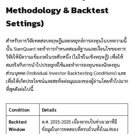
Methodology & Backtest
Settings)
สำหรับการวิจัยทดสอบทฤษฎีและกลยุทธ์การลงทุนในบทความนี้
นั้น SiamQuant จะทำการกำหนดสมมติฐานและเงื่อนไขของการ
วิจัยให้มีความเข้มงวดในระดับหนึ่ง (ไม่ใช่ในเชิงทฤษฎี) เพื่อให้
สมจริงกับการนำไปประยุกต์ใช้และทำการลงทุนของนักลงทุน
ส่วนบุคคล (Individual Investor Backtesting Conditions) และ
เพื่อให้เกิดประโยชน์และสะท้อต่อมุมมองของผู้อ่านโดยทั่วไปมาก
ที่สุดดังต่อไปนี้
Condition
Details
Backtest
ค.ศ. 2015-2025 เนื่องจากเป็นช่วงเวลาที่มี
Window
ข้อมูลในการทดสอบที่ครบถ้วนทั้งในแง่ของ