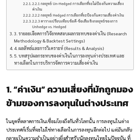
2.2.1 กลยุทธ์ Un-Hedged การเลือกที่จะไม่ป้องกันความเสี่ยง
ค่าเงิน
2.2.2 กลยุทธ์ Hedged การเลือกที่จะป้องกันความเสี่ยงค่าเงิน
2.2.3 ตารางเปรียบเทียบข้อดี-ข้อเสียเชิงกลยุทธ์ของการ
Unhedge vs. Hedged
3. รายละเอียดการวิจัยทดสอบผลกระทบของค่าเงิน (Research
Methodology & Backtest Settings)
4. ผลลัพธ์และการวิเคราะห์ (Results & Analysis)
5. บทสรุปผลกระทบของค่าเงินในการลงทุนต่างประเทศ และ
ทางเลือกในการบริหารจัดการความเสี่ยงค่าเงิน
1. “ค่าเงิน” ความเสี่ยงที่มักถูกมอง
ข้ามของการลงทุนในต่างประเทศ
ในยุคที่ตลาดการเงินเชื่อมโยงถึงกันทั่วโลกนั้น การลงทุนในต่าง
ประเทศก็เริ่มที่จะไม่ใช่ทางเลือกในการลงทุนอีกต่อไป แต่มันกลับ
กลายเป็นความจำเป็นอย่างยิ่งสำหรับนักลงทุนไทยในปัจจุบัน ที่