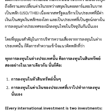
ถึงอัตราแลกเปลี่ยนค่าเงินระหว่างสกุลเงินดอลลาร์และเงินบาท
เป็นหลัก (USD/THB) เนื่องจากสหรัฐอเมริกาเป็นประเทศที่มีค่า
เงินเป็นสกุลเงินหลักของโลก และเป็นประเทศที่เป็นศูยน์กลางใน
การลงทุนต่างประเทศของนักลงทุนไทยในปัจจุบันกันนั่นเอง
โดยที่กุญแจสำคัญในการบริหารความเสี่ยงจากการลงทุนในต่าง
ประเทศนั้น ก็คือการทำความเข้าใจแนวคิดหลักที่ว่า
ทุกการลงทุนในต่างประเทศนั้น คือการลงทุนในสินทรัพย์
สองอย่างในเวลาเดียวกัน นั่นก็คือ:
การลงทุนในตัวสินทรัพย์นั้นๆ
การลงทุนในค่าเงินของประเทศที่เราไปทำการลงทุน
นั่นเอง
(Every international investment is two investments: