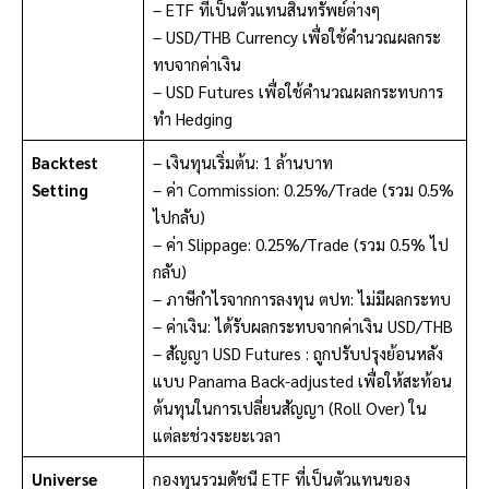
– ETF ที่เป็นตัวแทนสินทรัพย์ต่างๆ
– USD/THB Currency เพื่อใช้คำนวณผลกระ
ทบจากค่าเงิน
– USD Futures เพื่อใช้คำนวณผลกระทบการ
ทำ Hedging
Backtest
– เงินทุนเริ่มต้น: 1 ล้านบาท
Setting
– ค่า Commission: 0.25%/Trade (รวม 0.5%
ไปกลับ)
– ค่า Slippage: 0.25%/Trade (รวม 0.5% ไป
กลับ)
– ภาษีกำไรจากการลงทุน ตปท: ไม่มีผลกระทบ
– ค่าเงิน: ได้รับผลกระทบจากค่าเงิน USD/THB
– สัญญา USD Futures : ถูกปรับปรุงย้อนหลัง
แบบ Panama Back-adjusted เพื่อให้สะท้อน
ต้นทุนในการเปลี่ยนสัญญา (Roll Over) ใน
แต่ละช่วงระยะเวลา
Universe
กองทุนรวมดัชนี ETF ที่เป็นตัวแทนของ