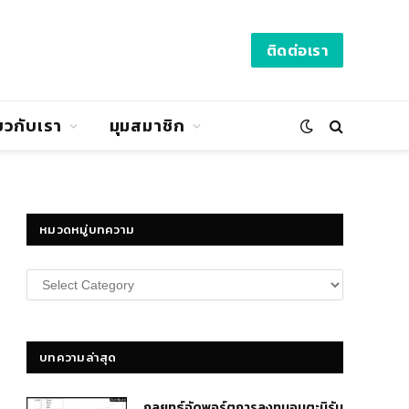
ติดต่อเรา
่ยวกับเรา
มุมสมาชิก
หมวดหมู่บทความ
หมวด
หมู่
บทความ
บทความล่าสุด
กลยุทธ์​จัดพอร์ตการลงทุนอมตะนิรัน