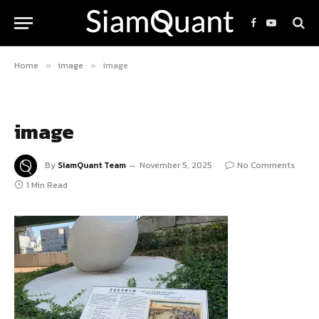
Facebook
YouTube
Home
image
image
»
»
image
By
SiamQuant Team
November 5, 2025
No Comments
1 Min Read