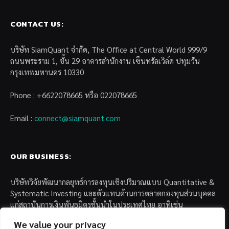
CONTACT US:
บริษัท SiamQuant จำกัด, The Office at Central World 999/9
ถนนพระราม 1, ชั้น 29 อาคารสำนักงาน เซ็นทรัลเวิล์ด ปทุมวัน
กรุงเทพมหานคร 10330
Phone : +6622078665 หรือ 022078665
Email :
connect@siamquant.com
OUR BUSINESS:
บริษัทวิจัยพัฒนากลยุทธ์การลงทุนเชิงปริมาณแบบ Quantitative &
Systematic Investing และตัวแทนด้านการตลาดกองทุนส่วนบุคคล
แก่สถาบันการเงินพันธมิตรชั้นนำในประเทศไทย อาทิเช่น
We value your privacy
– บล. กรุงไทย เอ็กซ์สปริง จำกัด