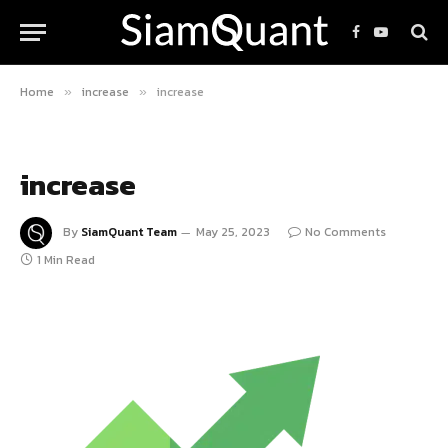
Facebook
YouTube
Home
increase
increase
»
»
increase
By
SiamQuant Team
May 25, 2023
No Comments
1 Min Read