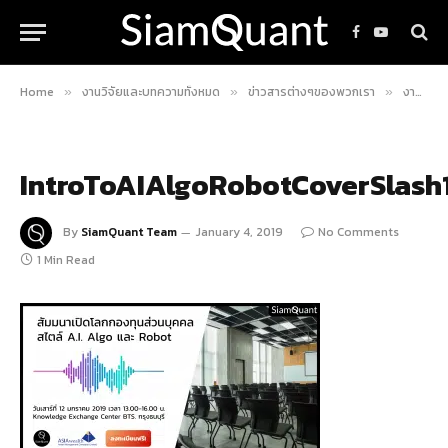
Facebook
YouTube
Home
งานวิจัยและบทความทั้งหมด
ข่าวสารต่างๆของพวกเรา
งานสัมมนา “เปิดโลกกองทุนส่วนบุคคลสไตล์ Quant Fund (A.I. Algo & Robot)” โดย SiamQuant
»
»
»
IntroToAIAlgoRobotCoverSlash
By
SiamQuant Team
January 4, 2019
No Comments
1 Min Read