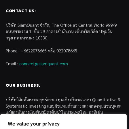
CONTACT US:
บริษัท SiamQuant จำกัด, The Office at Central World 999/9
ถนนพระราม 1, ชั้น 29 อาคารสำนักงาน เซ็นทรัลเวิล์ด ปทุมวัน
กรุงเทพมหานคร 10330
Phone : +6622078665 หรือ 022078665
Email :
connect@siamquant.com
OUR BUSINESS:
บริษัทวิจัยพัฒนากลยุทธ์การลงทุนเชิงปริมาณแบบ Quantitative &
Systematic Investing และตัวแทนด้านการตลาดกองทุนส่วนบุคคล
แก่สถาบันการเงินพันธมิตรชั้นนำในประเทศไทย อาทิเช่น
We value your privacy
– บล. กรุงไทย เอ็กซ์สปริง จำกัด