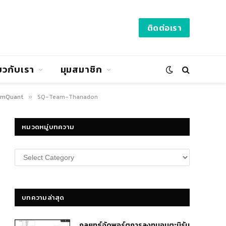
ติดต่อเรา
่ยวกับเรา
มุมสมาชิก
iamQuant
SQ-Team-Thanadon
»
หมวดหมู่บทความ
หมวด
หมู่
บทความ
บทความล่าสุด
กลยุทธ์​จัดพอร์ตการลงทุนอมตะนิรัน