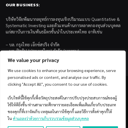
OUR BUSINESS:
บริษัทวิจัยพัฒนากลยุทธ์การลงทุนเชิงปริมาณแบบ Quantitative &
Systematic Investing และตัวแทนด้านการตลาดกองทุนส่วนบุคคล
แก่สถาบันการเงินพันธมิตรชั้นนำในประเทศไทย อาทิเช่น
– บล. กรุงไทย เอ็กซ์สปริง จำกัด
– บล. ฟิลลิป (ประเทศไทย) จำกัด (มหาชน)
– บล. บียอนด์ จำกัด (มหาชน)
We value your privacy
We use cookies to enhance your browsing experience, serve
personalised ads or content, and analyse our traffic. By
clicking "Accept All", you consent to our use of cookies.
เว็บไซต์นี้ใช้คุกกี้เพื่อวัตถุประสงค์ในการปรับปรุงประสบการณ์ของผู้
Facebook
YouTube
ใช้ให้ดียิ่งขึ้น ท่านสามารถศึกษารายละเอียดเพิ่มเติมเกี่ยวกับประเภท
ของคุกกี้ที่เราจัดเก็บ เหตุผลในการใช้คุกกี้ และวิธีการตั้งค่าคุกกี้ได้
© 2026 Copyright by SiamQuant.
ใน
คำแถลงว่าด้วยการเก็บรวบรวมข้อมูลส่วนบุคคล