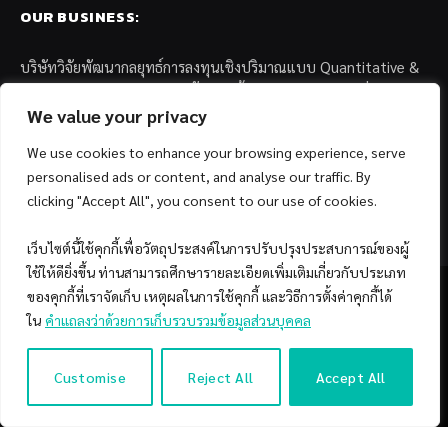
OUR BUSINESS:
บริษัทวิจัยพัฒนากลยุทธ์การลงทุนเชิงปริมาณแบบ Quantitative &
Systematic Investing และตัวแทนด้านการตลาดกองทุนส่วนบุคคล
แก่สถาบันการเงินพันธมิตรชั้นนำในประเทศไทย อาทิเช่น
We value your privacy
We use cookies to enhance your browsing experience, serve
– บล. กรุงไทย เอ็กซ์สปริง จำกัด
personalised ads or content, and analyse our traffic. By
– บล. ฟิลลิป (ประเทศไทย) จำกัด (มหาชน)
– บล. บียอนด์ จำกัด (มหาชน)
clicking "Accept All", you consent to our use of cookies.
เว็บไซต์นี้ใช้คุกกี้เพื่อวัตถุประสงค์ในการปรับปรุงประสบการณ์ของผู้
ใช้ให้ดียิ่งขึ้น ท่านสามารถศึกษารายละเอียดเพิ่มเติมเกี่ยวกับประเภท
ของคุกกี้ที่เราจัดเก็บ เหตุผลในการใช้คุกกี้ และวิธีการตั้งค่าคุกกี้ได้
ใน
คำแถลงว่าด้วยการเก็บรวบรวมข้อมูลส่วนบุคคล
Facebook
YouTube
Customise
Reject All
Accept All
© 2026 Copyright by SiamQuant.