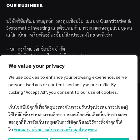
OUR BUSINESS:
บริษัทวิจัยพัฒนากลยุทธ์การลงทุนเชิงปริมาณแบบ Quantitative &
Systematic Investing และตัวแทนด้านการตลาดกองทุนส่วนบุคคล
แก่สถาบันการเงินพันธมิตรชั้นนำในประเทศไทย อาทิเช่น
– บล. กรุงไทย เอ็กซ์สปริง จำกัด
– บล. ฟิลลิป (ประเทศไทย) จำกัด (มหาชน)
– บล. บียอนด์ จำกัด (มหาชน)
We value your privacy
We use cookies to enhance your browsing experience, serve
personalised ads or content, and analyse our traffic. By
clicking "Accept All", you consent to our use of cookies.
เว็บไซต์นี้ใช้คุกกี้เพื่อวัตถุประสงค์ในการปรับปรุงประสบการณ์ของผู้
Facebook
YouTube
ใช้ให้ดียิ่งขึ้น ท่านสามารถศึกษารายละเอียดเพิ่มเติมเกี่ยวกับประเภท
ของคุกกี้ที่เราจัดเก็บ เหตุผลในการใช้คุกกี้ และวิธีการตั้งค่าคุกกี้ได้
© 2026 Copyright by SiamQuant.
ใน
คำแถลงว่าด้วยการเก็บรวบรวมข้อมูลส่วนบุคคล