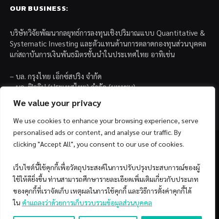
OUR BUSINESS:
บริษัทวิจัยพัฒนากลยุทธ์การลงทุนเชิงปริมาณแบบ Quantitative &
Systematic Investing และตัวแทนด้านการตลาดกองทุนส่วนบุคคล
แก่สถาบันการเงินพันธมิตรชั้นนำในประเทศไทย อาทิเช่น
– บล. กรุงไทย เอ็กซ์สปริง จำกัด
– บล. ฟิลลิป (ประเทศไทย) จำกัด (มหาชน)
– บล. บียอนด์ จำกัด (มหาชน)
We value your privacy
We use cookies to enhance your browsing experience, serve
personalised ads or content, and analyse our traffic. By
clicking "Accept All", you consent to our use of cookies.
เว็บไซต์นี้ใช้คุกกี้เพื่อวัตถุประสงค์ในการปรับปรุงประสบการณ์ของผู้
Facebook
YouTube
ใช้ให้ดียิ่งขึ้น ท่านสามารถศึกษารายละเอียดเพิ่มเติมเกี่ยวกับประเภท
ของคุกกี้ที่เราจัดเก็บ เหตุผลในการใช้คุกกี้ และวิธีการตั้งค่าคุกกี้ได้
© 2026 Copyright by SiamQuant.
ใน
คำแถลงว่าด้วยการเก็บรวบรวมข้อมูลส่วนบุคคล