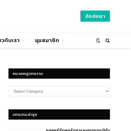
ติดต่อเรา
่ยวกับเรา
มุมสมาชิก
หมวดหมู่บทความ
หมวด
หมู่
บทความ
บทความล่าสุด
กลยุทธ์​จัดพอร์ตการลงทุนอมตะนิรัน