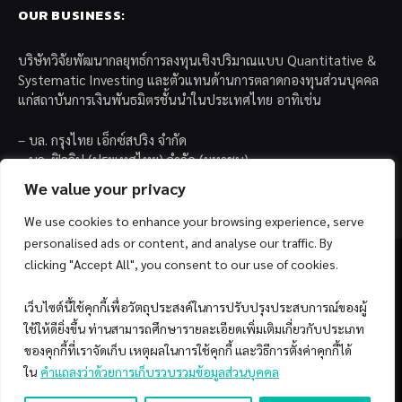
OUR BUSINESS:
บริษัทวิจัยพัฒนากลยุทธ์การลงทุนเชิงปริมาณแบบ Quantitative &
Systematic Investing และตัวแทนด้านการตลาดกองทุนส่วนบุคคล
แก่สถาบันการเงินพันธมิตรชั้นนำในประเทศไทย อาทิเช่น
– บล. กรุงไทย เอ็กซ์สปริง จำกัด
– บล. ฟิลลิป (ประเทศไทย) จำกัด (มหาชน)
– บล. บียอนด์ จำกัด (มหาชน)
We value your privacy
We use cookies to enhance your browsing experience, serve
personalised ads or content, and analyse our traffic. By
clicking "Accept All", you consent to our use of cookies.
เว็บไซต์นี้ใช้คุกกี้เพื่อวัตถุประสงค์ในการปรับปรุงประสบการณ์ของผู้
Facebook
YouTube
ใช้ให้ดียิ่งขึ้น ท่านสามารถศึกษารายละเอียดเพิ่มเติมเกี่ยวกับประเภท
ของคุกกี้ที่เราจัดเก็บ เหตุผลในการใช้คุกกี้ และวิธีการตั้งค่าคุกกี้ได้
© 2026 Copyright by SiamQuant.
ใน
คำแถลงว่าด้วยการเก็บรวบรวมข้อมูลส่วนบุคคล