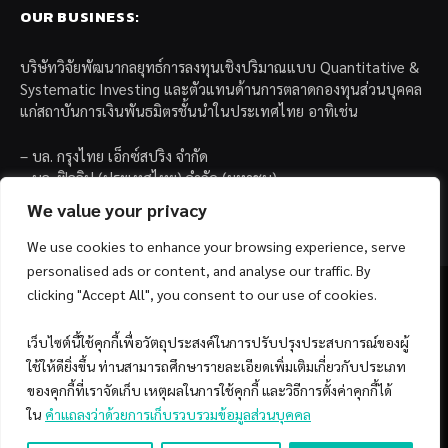
OUR BUSINESS:
บริษัทวิจัยพัฒนากลยุทธ์การลงทุนเชิงปริมาณแบบ Quantitative &
Systematic Investing และตัวแทนด้านการตลาดกองทุนส่วนบุคคล
แก่สถาบันการเงินพันธมิตรชั้นนำในประเทศไทย อาทิเช่น
– บล. กรุงไทย เอ็กซ์สปริง จำกัด
– บล. ฟิลลิป (ประเทศไทย) จำกัด (มหาชน)
– บล. บียอนด์ จำกัด (มหาชน)
We value your privacy
We use cookies to enhance your browsing experience, serve
personalised ads or content, and analyse our traffic. By
clicking "Accept All", you consent to our use of cookies.
เว็บไซต์นี้ใช้คุกกี้เพื่อวัตถุประสงค์ในการปรับปรุงประสบการณ์ของผู้
Facebook
YouTube
ใช้ให้ดียิ่งขึ้น ท่านสามารถศึกษารายละเอียดเพิ่มเติมเกี่ยวกับประเภท
ของคุกกี้ที่เราจัดเก็บ เหตุผลในการใช้คุกกี้ และวิธีการตั้งค่าคุกกี้ได้
© 2026 Copyright by SiamQuant.
ใน
คำแถลงว่าด้วยการเก็บรวบรวมข้อมูลส่วนบุคคล