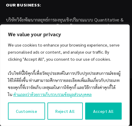
OUR BUSINESS:
บริษัทวิจัยพัฒนากลยุทธ์การลงทุนเชิงปริมาณแบบ Quantitative &
Systematic Investing และตัวแทนด้านการตลาดกองทุนส่วนบุคคล
แก่สถาบันการเงินพันธมิตรชั้นนำในประเทศไทย อาทิเช่น
We value your privacy
We use cookies to enhance your browsing experience, serve
– บล. กรุงไทย เอ็กซ์สปริง จำกัด
personalised ads or content, and analyse our traffic. By
– บล. ฟิลลิป (ประเทศไทย) จำกัด (มหาชน)
– บล. บียอนด์ จำกัด (มหาชน)
clicking "Accept All", you consent to our use of cookies.
เว็บไซต์นี้ใช้คุกกี้เพื่อวัตถุประสงค์ในการปรับปรุงประสบการณ์ของผู้
ใช้ให้ดียิ่งขึ้น ท่านสามารถศึกษารายละเอียดเพิ่มเติมเกี่ยวกับประเภท
ของคุกกี้ที่เราจัดเก็บ เหตุผลในการใช้คุกกี้ และวิธีการตั้งค่าคุกกี้ได้
ใน
คำแถลงว่าด้วยการเก็บรวบรวมข้อมูลส่วนบุคคล
Facebook
YouTube
Customise
Reject All
Accept All
© 2026 Copyright by SiamQuant.