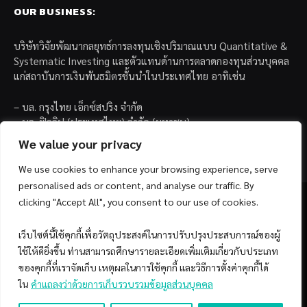
OUR BUSINESS:
บริษัทวิจัยพัฒนากลยุทธ์การลงทุนเชิงปริมาณแบบ Quantitative &
Systematic Investing และตัวแทนด้านการตลาดกองทุนส่วนบุคคล
แก่สถาบันการเงินพันธมิตรชั้นนำในประเทศไทย อาทิเช่น
– บล. กรุงไทย เอ็กซ์สปริง จำกัด
– บล. ฟิลลิป (ประเทศไทย) จำกัด (มหาชน)
– บล. บียอนด์ จำกัด (มหาชน)
We value your privacy
We use cookies to enhance your browsing experience, serve
personalised ads or content, and analyse our traffic. By
clicking "Accept All", you consent to our use of cookies.
เว็บไซต์นี้ใช้คุกกี้เพื่อวัตถุประสงค์ในการปรับปรุงประสบการณ์ของผู้
Facebook
YouTube
ใช้ให้ดียิ่งขึ้น ท่านสามารถศึกษารายละเอียดเพิ่มเติมเกี่ยวกับประเภท
ของคุกกี้ที่เราจัดเก็บ เหตุผลในการใช้คุกกี้ และวิธีการตั้งค่าคุกกี้ได้
© 2026 Copyright by SiamQuant.
ใน
คำแถลงว่าด้วยการเก็บรวบรวมข้อมูลส่วนบุคคล