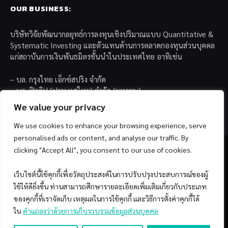
OUR BUSINESS:
บริษัทวิจัยพัฒนากลยุทธ์การลงทุนเชิงปริมาณแบบ Quantitative &
Systematic Investing และตัวแทนด้านการตลาดกองทุนส่วนบุคคล
แก่สถาบันการเงินพันธมิตรชั้นนำในประเทศไทย อาทิเช่น
– บล. กรุงไทย เอ็กซ์สปริง จำกัด
– บล. ฟิลลิป (ประเทศไทย) จำกัด (มหาชน)
– บล. บียอนด์ จำกัด (มหาชน)
We value your privacy
We use cookies to enhance your browsing experience, serve
personalised ads or content, and analyse our traffic. By
clicking "Accept All", you consent to our use of cookies.
เว็บไซต์นี้ใช้คุกกี้เพื่อวัตถุประสงค์ในการปรับปรุงประสบการณ์ของผู้
Facebook
YouTube
ใช้ให้ดียิ่งขึ้น ท่านสามารถศึกษารายละเอียดเพิ่มเติมเกี่ยวกับประเภท
ของคุกกี้ที่เราจัดเก็บ เหตุผลในการใช้คุกกี้ และวิธีการตั้งค่าคุกกี้ได้
© 2026 Copyright by SiamQuant.
ใน
คำแถลงว่าด้วยการเก็บรวบรวมข้อมูลส่วนบุคคล