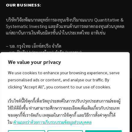
OUR BUSINESS:
บริษัทวิจัยพัฒนากลยุทธ์การลงทุนเชิงปริมาณแบบ Quantitative &
Systematic Investing และตัวแทนด้านการตลาดกองทุนส่วนบุคคล
แก่สถาบันการเงินพันธมิตรชั้นนำในประเทศไทย อาทิเช่น
– บล. กรุงไทย เอ็กซ์สปริง จำกัด
– บล. ฟิลลิป (ประเทศไทย) จำกัด (มหาชน)
– บล. บียอนด์ จำกัด (มหาชน)
We value your privacy
We use cookies to enhance your browsing experience, serve
personalised ads or content, and analyse our traffic. By
clicking "Accept All", you consent to our use of cookies.
เว็บไซต์นี้ใช้คุกกี้เพื่อวัตถุประสงค์ในการปรับปรุงประสบการณ์ของผู้
Facebook
YouTube
ใช้ให้ดียิ่งขึ้น ท่านสามารถศึกษารายละเอียดเพิ่มเติมเกี่ยวกับประเภท
ของคุกกี้ที่เราจัดเก็บ เหตุผลในการใช้คุกกี้ และวิธีการตั้งค่าคุกกี้ได้
© 2026 Copyright by SiamQuant.
ใน
คำแถลงว่าด้วยการเก็บรวบรวมข้อมูลส่วนบุคคล