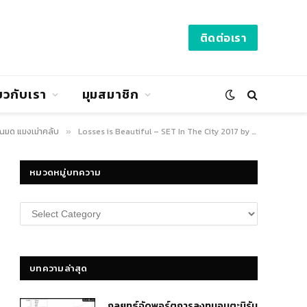
ติดต่อเรา
่ยวกับเรา
มุมสมาชิก
ุณมด แมงเม่าคลับ
Losses is Beautiful – SET In The City 2017 by Mangmaoclub – SiamQuant
»
หมวดหมู่บทความ
หมวด
หมู่
บทความ
บทความล่าสุด
กลยุทธ์​จัดพอร์ตการลงทุนอมตะนิรัน