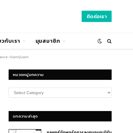
ติดต่อเรา
่ยวกับเรา
มุมสมาชิก
mance-SiamQuant
หมวดหมู่บทความ
หมวด
หมู่
บทความ
บทความล่าสุด
กลยุทธ์​จัดพอร์ตการลงทุนอมตะนิรัน