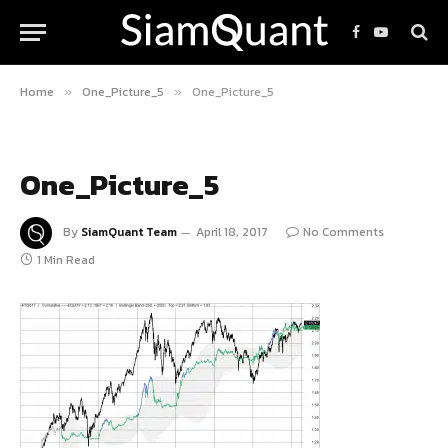
Facebook
YouTube
Home
One_Picture_5
One_Picture_5
»
»
One_Picture_5
By
SiamQuant Team
April 18, 2017
No Comments
1 Min Read