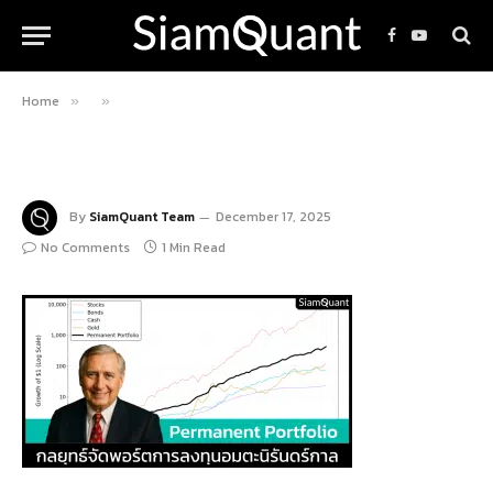
Facebook
YouTube
Home
»
»
By
SiamQuant Team
December 17, 2025
No Comments
1 Min Read