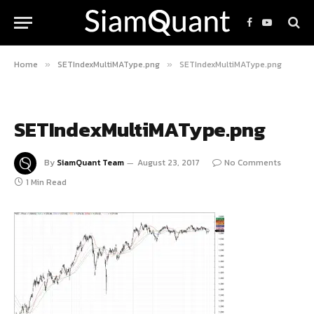
Facebook
YouTube
Home
SETIndexMultiMAType.png
SETIndexMultiMAType.png
»
»
SETIndexMultiMAType.png
By
SiamQuant Team
August 23, 2017
No Comments
1 Min Read