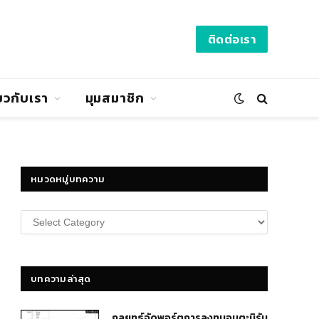
ติดต่อเรา
่ยวกับเรา
มุมสมาชิก
หมวดหมู่บทความ
หมวด
หมู่
บทความ
บทความล่าสุด
กลยุทธ์​จัดพอร์ตการลงทุนอมตะนิรัน