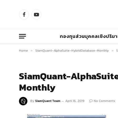
Facebook
YouTube
กองทุนส่วนบุคคลเชิงปริม
Home
SiamQuant-AlphaSuite-HybridDatabase-Monthly
S
»
»
SiamQuant-AlphaSuit
Monthly
By
SiamQuant Team
April 16, 2019
No Comments