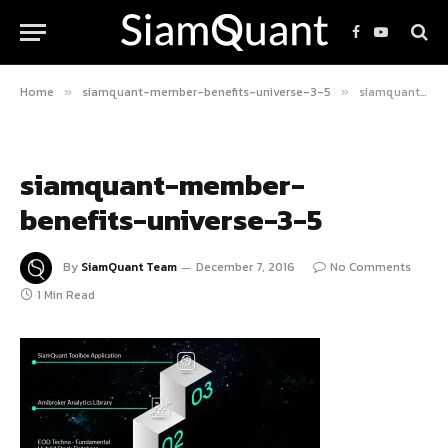
Facebook
YouTube
Home
siamquant-member-benefits-universe-3-5
siamquant-member-benefits-universe-3-5
»
»
siamquant-member-
benefits-universe-3-5
By
SiamQuant Team
December 7, 2016
No Comments
1 Min Read