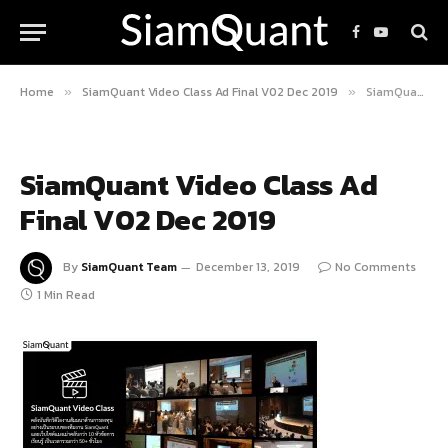
Facebook
YouTube
Home
SiamQuant Video Class Ad Final V02 Dec 2019
SiamQuant Video Class Ad Final V02 Dec 2019
»
»
SiamQuant Video Class Ad
Final V02 Dec 2019
By
SiamQuant Team
December 13, 2019
No Comments
1 Min Read