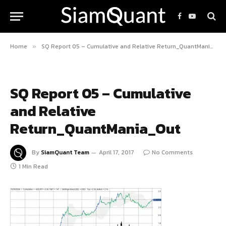
Facebook
YouTube
Home
SQ Report 05 – Cumulative and Relative Return_QuantMania_Out
»
SQ Report 05 – Cumulative
and Relative
Return_QuantMania_Out
By
SiamQuant Team
April 17, 2017
No Comments
1 Min Read