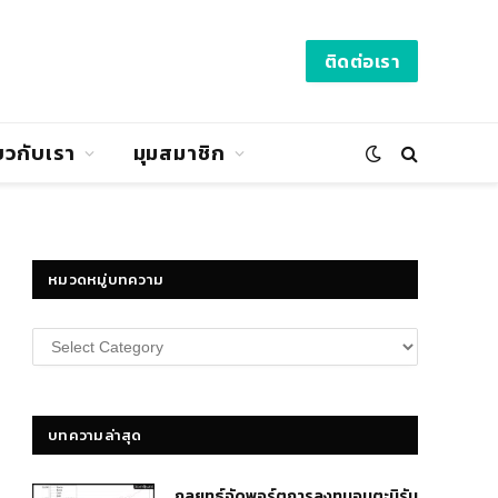
ติดต่อเรา
่ยวกับเรา
มุมสมาชิก
หมวดหมู่บทความ
หมวด
หมู่
บทความ
บทความล่าสุด
กลยุทธ์​จัดพอร์ตการลงทุนอมตะนิรัน