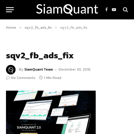
Facebook
YouTube
Home
sqv2_fb_ads_fix
sqv2_fb_ads_fix
»
»
sqv2_fb_ads_fix
By
SiamQuant Team
December 30, 2016
No Comments
1 Min Read