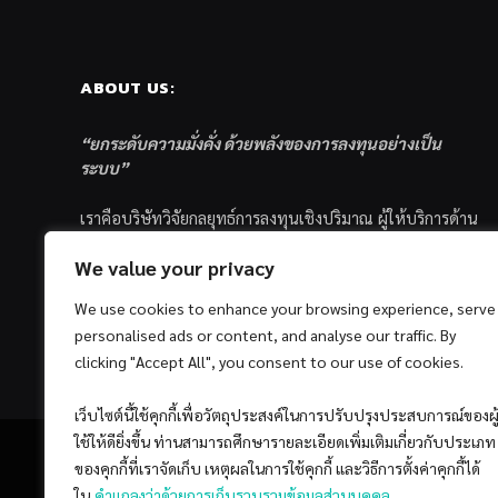
ABOUT US:
“ยกระดับความมั่งคั่ง ด้วยพลังของการลงทุนอย่างเป็น
ระบบ”
เราคือบริษัทวิจัยกลยุทธ์การลงทุนเชิงปริมาณ ผู้ให้บริการด้าน
การลงทุนอย่างเป็นระบบ และตัวแทนด้านการตลาดกองทุน
We value your privacy
ส่วนบุคคล ซึ่งมีเป้าหมายที่จะช่วยเหลือให้นักลงทุนไทย
ประสบกับความสำเร็จอย่างยั่งยืนตามเป้าหมายที่ได้ตั้งเอาไว้
We use cookies to enhance your browsing experience, serve
ด้วยแนวคิดและกระบวนการลงทุนอย่างเป็นระบบแบบ
personalised ads or content, and analyse our traffic. By
Quantitative & Systematic Investing
clicking "Accept All", you consent to our use of cookies.
เว็บไซต์นี้ใช้คุกกี้เพื่อวัตถุประสงค์ในการปรับปรุงประสบการณ์ของผู
ใช้ให้ดียิ่งขึ้น ท่านสามารถศึกษารายละเอียดเพิ่มเติมเกี่ยวกับประเภท
ของคุกกี้ที่เราจัดเก็บ เหตุผลในการใช้คุกกี้ และวิธีการตั้งค่าคุกกี้ได้
ใน
คำแถลงว่าด้วยการเก็บรวบรวมข้อมูลส่วนบุคคล