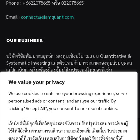
Phone : +6622078665 หรือ 022078665
Email :
connect@siamquant.com
OUR BUSINESS:
บริษัทวิจัยพัฒนากลยุทธ์การลงทุนเชิงปริมาณแบบ Quantitative &
Systematic Investing และตัวแทนด้านการตลาดกองทุนส่วนบุคคล
แก่สถาบันการเงินพันธมิตรชั้นนำในประเทศไทย อาทิเช่น
We value your privacy
– บล. กรุงไทย เอ็กซ์สปริง จำกัด
– บล. ฟิลลิป (ประเทศไทย) จำกัด (มหาชน)
We use cookies to enhance your browsing experience, serve
– บล. บียอนด์ จำกัด (มหาชน)
personalised ads or content, and analyse our traffic. By
clicking "Accept All", you consent to our use of cookies.
เว็บไซต์นี้ใช้คุกกี้เพื่อวัตถุประสงค์ในการปรับปรุงประสบการณ์ของผู้
ใช้ให้ดียิ่งขึ้น ท่านสามารถศึกษารายละเอียดเพิ่มเติมเกี่ยวกับประเภท
ของคุกกี้ที่เราจัดเก็บ เหตุผลในการใช้คุกกี้ และวิธีการตั้งค่าคุกกี้ได้